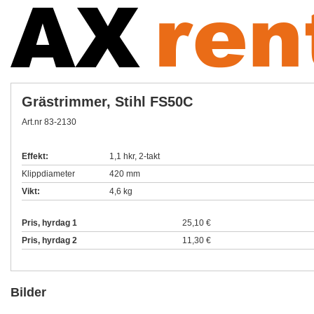
Grästrimmer, Stihl FS50C
Art.nr 83-2130
Effekt:
1,1 hkr, 2-takt
Klippdiameter
420 mm
Vikt:
4,6 kg
Pris, hyrdag 1
25,10 €
Pris, hyrdag 2
11,30 €
Bilder