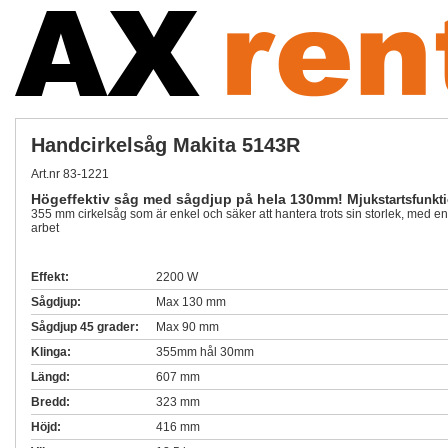
Handcirkelsåg Makita 5143R
Art.nr 83-1221
Högeffektiv såg med sågdjup på hela 130mm! M
jukstartsfunkti
355 mm cirkelsåg som är enkel och säker att hantera trots sin storlek, med e
arbet
Effekt:
2200 W
Sågdjup:
Max 130 mm
Sågdjup 45 grader:
Max 90 mm
Klinga:
355mm hål 30mm
Längd:
607 mm
Bredd:
323 mm
Höjd:
416 mm