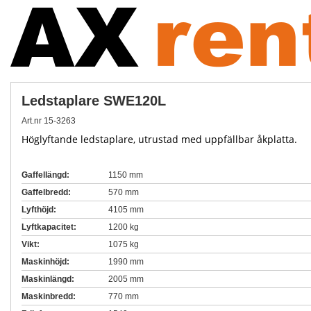
Ledstaplare SWE120L
Art.nr 15-3263
Höglyftande ledstaplare, utrustad med uppfällbar åkplatta.
Gaffellängd:
1150 mm
Gaffelbredd:
570 mm
Lyfthöjd:
4105 mm
Lyftkapacitet:
1200 kg
Vikt:
1075 kg
Maskinhöjd
:
1990 mm
Maskinlängd:
2005 mm
Maskinbredd:
770 mm