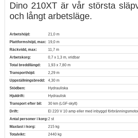
Dino 210XT är vår största släp
och långt arbetsläge.
Arbetshöjd:
21,0 m
Plattformshöjd, max:
19,0 m
Räckvidd, max:
11,7 m
Arbetskorg:
0,7 x 1,3 m, vridbar
Total bredd/längd:
1,93 x 7,80 m
Transporthöjd:
2,29 m
Uppställningsbredd:
4,30 m
Stödben:
Hydrauliska
Hjuldrift:
Hydraulisk
Transport efter bil:
30 km (LGF-skylt)
Drift:
El 220 V 10 amp eller med inbyggd förbränningsmotor 
Antal personer i korg:
2 st
Maxlast i korg:
215 kg
Totalvikt:
2440 kg