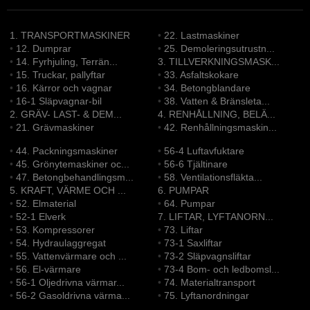
1. TRANSPORTMASKINER
•
22. Lastmaskiner
•
12. Dumprar
•
25. Demoleringsutrustn...
•
14. Fyrhjuling, Terrän...
3. TILLVERKNINGSMASK...
•
15. Truckar, pallyftar
•
33. Asfaltskokare
•
16. Kärror och vagnar
•
34. Betongblandare
•
16-1 Släpvagnar-bil
•
38. Vatten & Bränsleta...
2. GRÄV- LAST- & DEM...
4. RENHÅLLNING, BELÄ...
•
21. Grävmaskiner
•
42. Renhållningsmaskin...
•
44. Packningsmaskiner
•
56-4 Luftavfuktare
•
45. Grönytemaskiner oc...
•
56-6 Tjältinare
•
47. Betongbehandlingsm...
•
58. Ventilationsfläkta...
5. KRAFT, VÄRME OCH ...
6. PUMPAR
•
52. Elmaterial
•
64. Pumpar
•
52-1 Elverk
7. LIFTAR, LYFTANORN...
•
53. Kompressorer
•
73. Liftar
•
54. Hydraulaggregat
•
73-1 Saxliftar
•
55. Vattenvärmare och ...
•
73-2 Släpvagnsliftar
•
56. El-värmare
•
73-4 Bom- och ledbomsl...
•
56-1 Oljedrivna värmar...
•
74. Materialtransport
•
56-2 Gasoldrivna värma...
•
75. Lyftanordningar