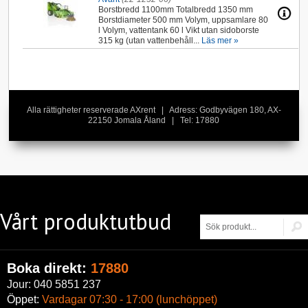
Borstbredd 1100mm Totalbredd 1350 mm
Borstdiameter 500 mm Volym, uppsamlare 80
l Volym, vattentank 60 l Vikt utan sidoborste
315 kg (utan vattenbehåll...
Läs mer »
Alla rättigheter reserverade AXrent | Adress: Godbyvägen 180, AX-
22150 Jomala Åland | Tel: 17880
Vårt produktutbud
Boka direkt:
17880
Jour: 040 5851 237
Öppet:
Vardagar 07:30 - 17:00 (lunchöppet)