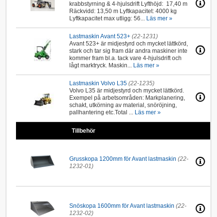
krabbstyrning & 4-hjulsdrift Lyfthöjd: 17,40 m
Räckvidd: 13,50 m Lyftkapacitet: 4000 kg
Lyftkapacitet max utligg: 56...
Läs mer »
Lastmaskin Avant 523+
(22-1231)
Avant 523+ är midjestyrd och mycket lättkörd,
stark och tar sig fram där andra maskiner inte
kommer fram bl.a. tack vare 4-hjulsdrift och
lågt marktryck. Maskin...
Läs mer »
Lastmaskin Volvo L35
(22-1235)
Volvo L35 är midjestyrd och mycket lättkörd.
Exempel på arbetsområden: Markplanering,
schakt, utkörning av material, snöröjning,
pallhantering etc.Total ...
Läs mer »
Tillbehör
Grusskopa 1200mm för Avant lastmaskin
(22-
1232-01)
Snöskopa 1600mm för Avant lastmaskin
(22-
1232-02)