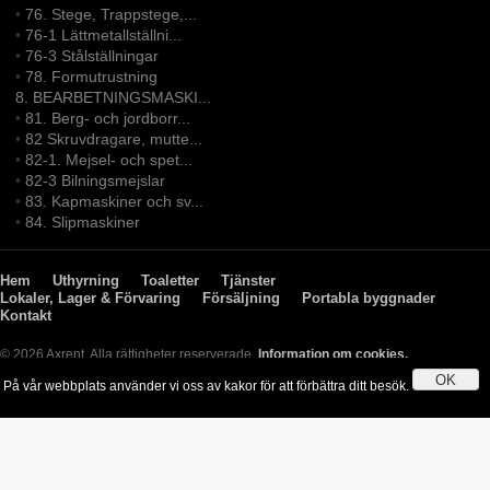
•
76. Stege, Trappstege,...
•
76-1 Lättmetallställni...
•
76-3 Stålställningar
•
78. Formutrustning
8. BEARBETNINGSMASKI...
•
81. Berg- och jordborr...
•
82 Skruvdragare, mutte...
•
82-1. Mejsel- och spet...
•
82-3 Bilningsmejslar
•
83. Kapmaskiner och sv...
•
84. Slipmaskiner
Hem
Uthyrning
Toaletter
Tjänster
Lokaler, Lager & Förvaring
Försäljning
Portabla byggnader
Kontakt
© 2026 Axrent. Alla rättigheter reserverade.
Information om cookies.
OK
På vår webbplats använder vi oss av kakor för att förbättra ditt besök.
Genom att använda webbplatsen godkänner du användningen av kakor.
Läs mer