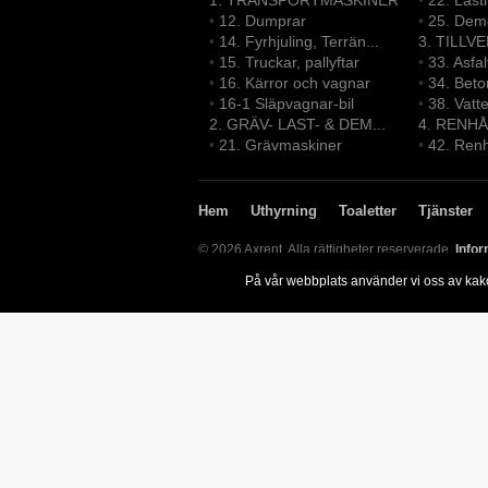
1. TRANSPORTMASKINER
•
22. Last
•
12. Dumprar
•
25. Demo
•
14. Fyrhjuling, Terrän...
3. TILLV
•
15. Truckar, pallyftar
•
33. Asfa
•
16. Kärror och vagnar
•
34. Bet
•
16-1 Släpvagnar-bil
•
38. Vatt
2. GRÄV- LAST- & DEM...
4. RENHÅ
•
21. Grävmaskiner
•
42. Renh
Hem
Uthyrning
Toaletter
Tjänster
© 2026 Axrent. Alla rättigheter reserverade.
Infor
På vår webbplats använder vi oss av kak