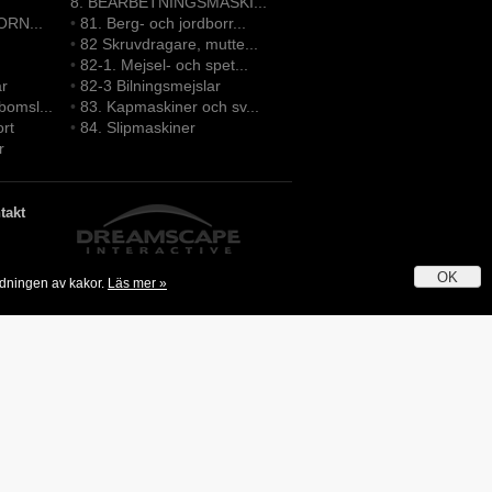
8. BEARBETNINGSMASKI...
ORN...
•
81. Berg- och jordborr...
•
82 Skruvdragare, mutte...
•
82-1. Mejsel- och spet...
ar
•
82-3 Bilningsmejslar
bomsl...
•
83. Kapmaskiner och sv...
ort
•
84. Slipmaskiner
r
takt
OK
ndningen av kakor.
Läs mer »