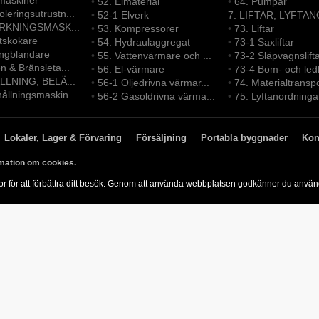
maskiner
•
52. Elmaterial
•
64. Pumpar
leringsutrustn...
•
52-1 Elverk
7. LIFTAR, LYFTAN
ERKNINGSMASK...
•
53. Kompressorer
•
73. Liftar
ltskokare
•
54. Hydraulaggregat
•
73-1 Saxliftar
ongblandare
•
55. Vattenvärmare och ...
•
73-2 Släpvagnslift
en & Bränsleta...
•
56. El-värmare
•
73-4 Bom- och led
LLNING, BELÄ...
•
56-1 Oljedrivna värmar...
•
74. Materialtransp
ållningsmaskin...
•
56-2 Gasoldrivna värma...
•
75. Lyftanordninga
Lokaler, Lager & Förvaring
Försäljning
Portabla byggnader
Kon
mation om cookies.
or för att förbättra ditt besök. Genom att använda webbplatsen godkänner du anvä