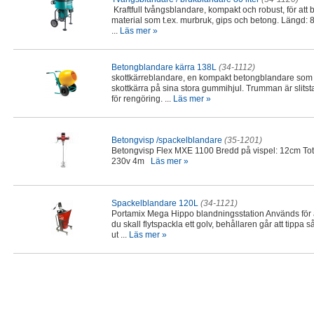
Kraftfull tvångsblandare, kompakt och robust, för att 
material som t.ex. murbruk, gips och betong. Längd
...
Läs mer »
Betongblandare kärra 138L
(34-1112)
skottkärreblandare, en kompakt betongblandare som
skottkärra på sina stora gummihjul. Trumman är slitst
för rengöring. ...
Läs mer »
Betongvisp /spackelblandare
(35-1201)
Betongvisp Flex MXE 1100 Bredd på vispel: 12cm Tot
230v 4m
Läs mer »
Spackelblandare 120L
(34-1121)
Portamix Mega Hippo blandningsstation Används för a
du skall flytspackla ett golv, behållaren går att tippa s
ut ...
Läs mer »