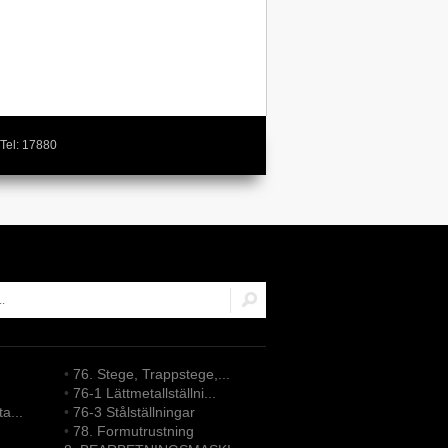
Tel: 17880
•
76. Stege, Trappstege,...
•
76-1 Lättmetallställni...
ta...
•
76-3 Stålställningar
•
78. Formutrustning