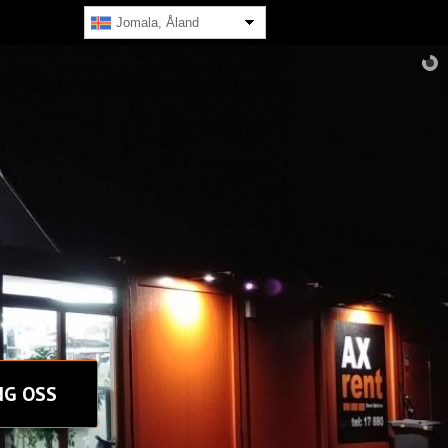
Jomala, Åland
NG OSS