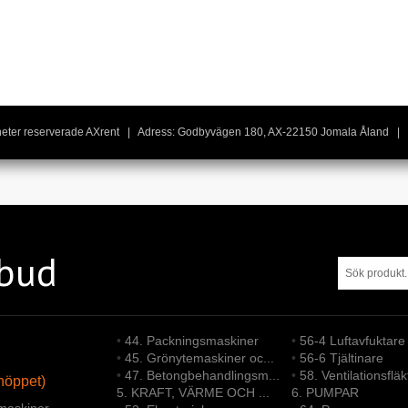
igheter reserverade AXrent | Adress: Godbyvägen 180, AX-22150 Jomala Åland | 
tbud
•
44. Packningsmaskiner
•
56-4 Luftavfuktare
•
45. Grönytemaskiner oc...
•
56-6 Tjältinare
•
47. Betongbehandlingsm...
•
58. Ventilationsfläk
höppet)
5. KRAFT, VÄRME OCH ...
6. PUMPAR