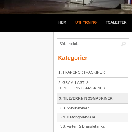
HEM
UTHYRNING
TOALETTER
Kategorier
1. TRANSPORTMASKINER
2. GRÄV- LAST- &
DEMOLERINGSMASKINER
3. TILLVERKNINGSMASKINER
33. Asfaltskokare
34. Betongblandare
38. Vatten & Bränsletankar