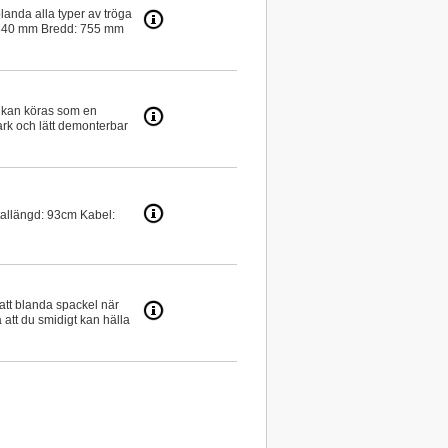
blanda alla typer av tröga
: 840 mm Bredd: 755 mm
 kan köras som en
ark och lätt demonterbar
allängd: 93cm Kabel:
tt blanda spackel när
å att du smidigt kan hälla