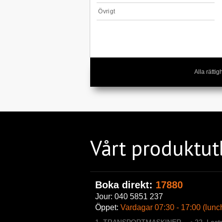
Övrigt
Alla rätt
Vårt produktu
Boka direkt:
17880
Jour: 040 5851 237
Öppet:
Vardagar 07:30 - 17:00 (lunc