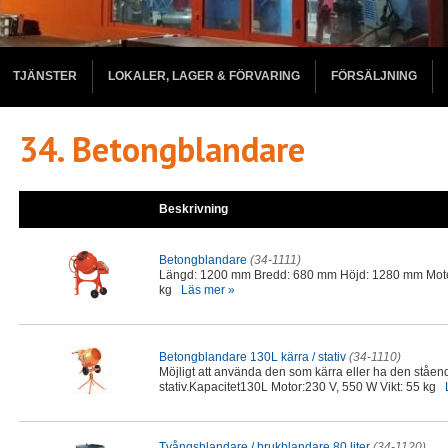
TJÄNSTER
LOKALER, LAGER & FÖRVARING
FÖRSÄLJNING
34. Betongblandare
Beskrivning
Betongblandare
(34-1111)
Längd: 1200 mm Bredd: 680 mm Höjd: 1280 mm Motor
kg
Läs mer »
Betongblandare 130L kärra / stativ
(34-1110)
Möjligt att använda den som kärra eller ha den ståen
stativ.Kapacitet130L Motor:230 V, 550 W Vikt: 55 kg
Tvångsblandare / brukblandare 80 liter
(34-1120)