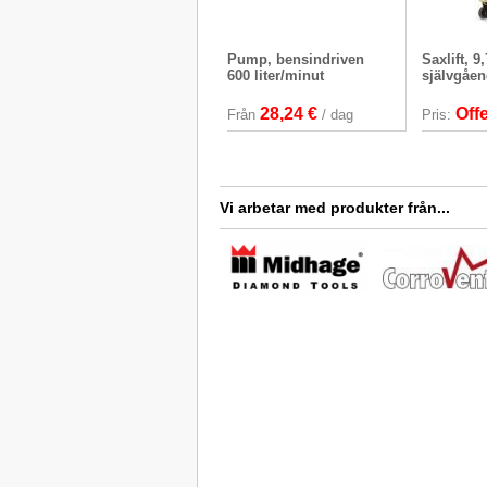
Pump, bensindriven
Saxlift, 9
600 liter/minut
självgåe
28,24 €
Off
Från
/ dag
Pris:
Vi arbetar med produkter från...