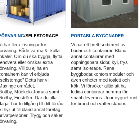
PORTABLA BYGGNADER
FÖRVARING
/SELFSTORAGE
Vi har ett brett sortiment av
Vi har flera lösningar för
bodar och containrar. Bland
förvaring. Både varma & kalla
annat containrar med
lokaler. Om du ska bygga, flytta,
öppningsbara sidor, kyl, frys
renovera eller önskar extra
samt isolerade. Rena
förvaring. Vill du ej ha en
byggbodar,kontorsmoduler och
containern kan vi erbjuda
även enheter med toalett och
“selfstorage” Detta har vi
kök. Vi försöker alltid att ha
Maxinge området,
lediga containrar hemma för
Gottby, Möckelö Jomala samt i
snabb leverans. Jour dygnet runt
Godby, Finström. Där du alla
för brand och vattenskador.
dagar har fri tillgång till ditt förråd.
Vi hyr ut till bland annat företag
privatpersoner. Trygg och säker
förvaring.