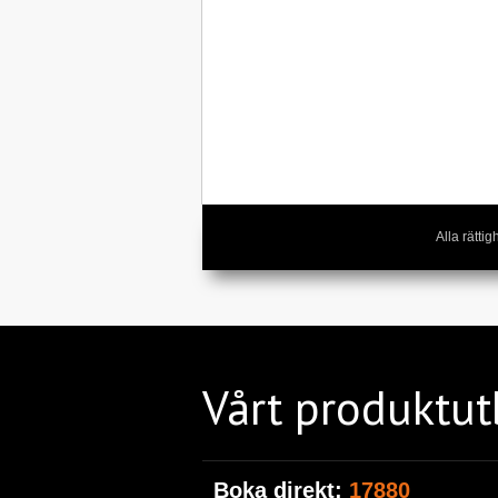
Alla rätt
Vårt produktu
Boka direkt:
17880