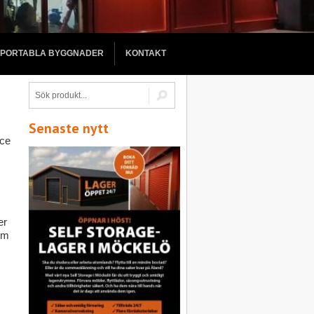
PORTABLA BYGGNADER
KONTAKT
Senaste nytt
ice
er
som