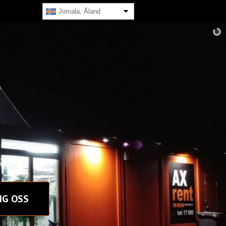
Jomala, Åland
NG OSS