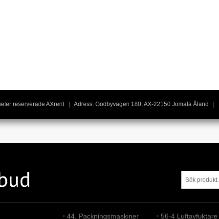
igheter reserverade AXrent | Adress: Godbyvägen 180, AX-22150 Jomala Åland | 
tbud
•
44. Packningsmaskiner
•
56-4 Luftavfuktare