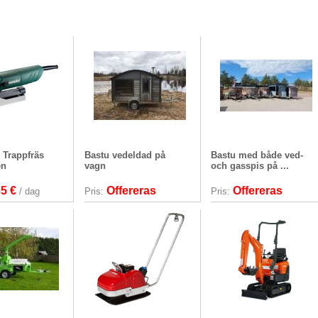
/ Trappfräs
Bastu vedeldad på
Bastu med både ved-
en
vagn
och gasspis på ...
65 €
Offereras
Offereras
/ dag
Pris:
Pris: