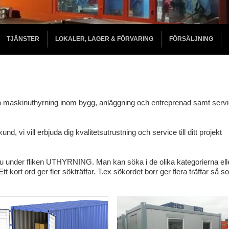
TJÄNSTER
LOKALER, LAGER & FÖRVARING
FÖRSÄLJNING
 på maskinuthyrning inom bygg, anläggning och entreprenad samt serv
nd, vi vill erbjuda dig kvalitetsutrustning och service till ditt projekt
du under fliken UTHYRNING. Man kan söka i de olika kategorierna ell
t kort ord ger fler sökträffar. T.ex sökordet borr ger flera träffar så 