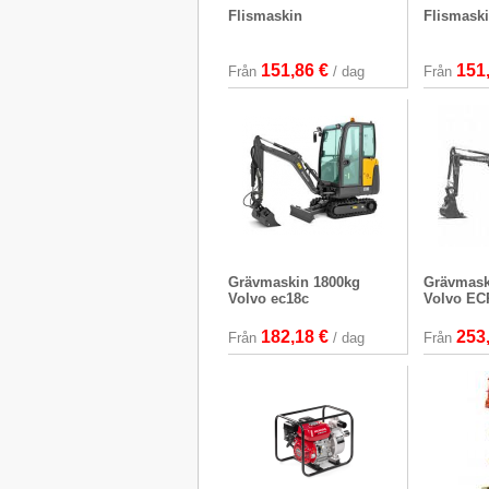
Flismaskin
Flismaski
151,86 €
151
Från
/ dag
Från
Grävmaskin 1800kg
Grävmask
Volvo ec18c
Volvo EC
182,18 €
253
Från
/ dag
Från