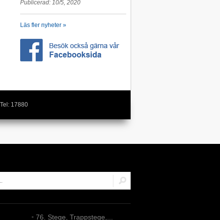
Publicerad: 10/5, 2020
Läs fler nyheter »
Tel: 17880
•
76. Stege, Trappstege,...