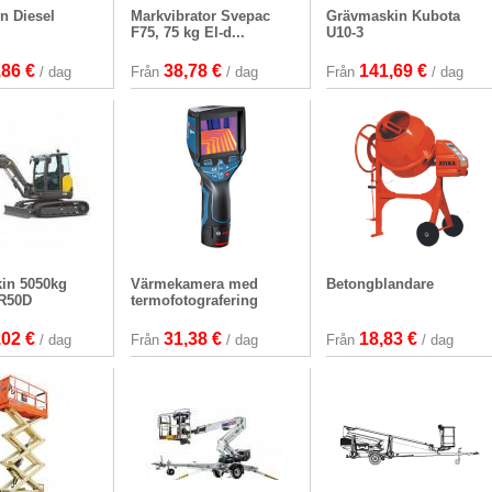
n Diesel
Markvibrator Svepac
Grävmaskin Kubota
F75, 75 kg El-d...
U10-3
,86 €
38,78 €
141,69 €
/ dag
Från
/ dag
Från
/ dag
in 5050kg
Värmekamera med
Betongblandare
R50D
termofotografering
,02 €
31,38 €
18,83 €
/ dag
Från
/ dag
Från
/ dag