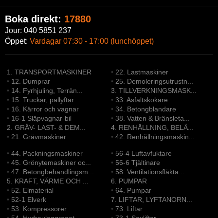
Boka direkt:
17880
Jour: 040 5851 237
Öppet:
Vardagar 07:30 - 17:00 (lunchöppet)
1. TRANSPORTMASKINER
•
22. Lastmaskiner
•
12. Dumprar
•
25. Demoleringsutrustn...
•
14. Fyrhjuling, Terrän...
3. TILLVERKNINGSMASK...
•
15. Truckar, pallyftar
•
33. Asfaltskokare
•
16. Kärror och vagnar
•
34. Betongblandare
•
16-1 Släpvagnar-bil
•
38. Vatten & Bränsleta...
2. GRÄV- LAST- & DEM...
4. RENHÅLLNING, BELÄ...
•
21. Grävmaskiner
•
42. Renhållningsmaskin...
•
44. Packningsmaskiner
•
56-4 Luftavfuktare
•
45. Grönytemaskiner oc...
•
56-6 Tjältinare
•
47. Betongbehandlingsm...
•
58. Ventilationsfläkta...
5. KRAFT, VÄRME OCH ...
6. PUMPAR
•
52. Elmaterial
•
64. Pumpar
•
52-1 Elverk
7. LIFTAR, LYFTANORN...
•
53. Kompressorer
•
73. Liftar