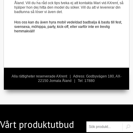
Åland. Vill du ha råd ock tips tveka ej att kontakta Mari vid AXrent, så
hjälper hon dej hitta den model du söker. Vill du att vi levererar din
badtunna så löser vi även det.
Hos oss kan du även hyra mobil vedeldad badbalja & bastu till fest,
svensexa, möhippa, party, kick-off, eller varför inte en trevlig
hemmakväll!
Alla rättigheter reserverade AXrent | Adress: Godbyvägen 180, AX-
22150 Jomala Åland | Tel: 17880
Vårt produktutbud