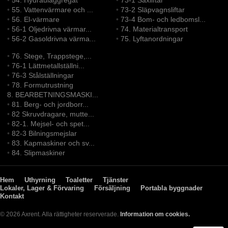
•
54. Hydraulaggregat
•
73-1 Saxliftar
•
55. Vattenvärmare och ...
•
73-2 Släpvagnsliftar
•
56. El-värmare
•
73-4 Bom- och ledbomsl...
•
56-1 Oljedrivna värmar...
•
74. Materialtransport
•
56-2 Gasoldrivna värma...
•
75. Lyftanordningar
•
76. Stege, Trappstege,...
•
76-1 Lättmetallställni...
•
76-3 Stålställningar
•
78. Formutrustning
8. BEARBETNINGSMASKI...
•
81. Berg- och jordborr...
•
82 Skruvdragare, mutte...
•
82-1. Mejsel- och spet...
•
82-3 Bilningsmejslar
•
83. Kapmaskiner och sv...
•
84. Slipmaskiner
Hem
Uthyrning
Toaletter
Tjänster
Lokaler, Lager & Förvaring
Försäljning
Portabla byggnader
Kontakt
© 2026 Axrent. Alla rättigheter reserverade.
Information om cookies.