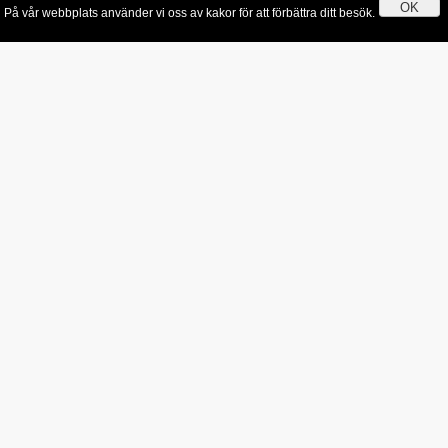
OK
På vår webbplats använder vi oss av kakor för att förbättra ditt besök.
Genom att använda webbplatsen godkänner du användningen av kakor.
Läs mer 