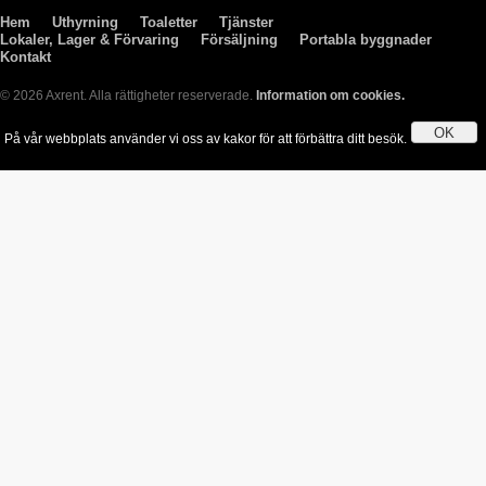
Hem
Uthyrning
Toaletter
Tjänster
Lokaler, Lager & Förvaring
Försäljning
Portabla byggnader
Kontakt
© 2026 Axrent. Alla rättigheter reserverade.
Information om cookies.
OK
På vår webbplats använder vi oss av kakor för att förbättra ditt besök.
Genom att använda webbplatsen godkänner du användningen av kakor.
Läs mer 