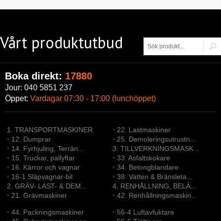
Vårt produktutbud
Boka direkt:
17880
Jour: 040 5851 237
Öppet:
Vardagar 07:30 - 17:00 (lunchöppet)
1. TRANSPORTMASKINER
•
22. Lastmaskiner
•
12. Dumprar
•
25. Demoleringsutrustn...
•
14. Fyrhjuling, Terrän...
3. TILLVERKNINGSMASK...
•
15. Truckar, pallyftar
•
33. Asfaltskokare
•
16. Kärror och vagnar
•
34. Betongblandare
•
16-1 Släpvagnar-bil
•
38. Vatten & Bränsleta...
2. GRÄV- LAST- & DEM...
4. RENHÅLLNING, BELÄ...
•
21. Grävmaskiner
•
42. Renhållningsmaskin...
•
44. Packningsmaskiner
•
56-4 Luftavfuktare