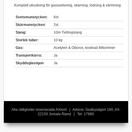
Komplett utrustning för gassvetsning, skärning, lödning & värmning.
Svetsmunstycken:
6st
Skärmunstycken:
2st
Slang:
10m Tvillingslang
Storlek tuber:
10 kg
Gas:
Acetylen & Odorox, kostnad tillkommer
Transportkärra:
Ja
Skyddsglasögon
Ja
Alla rättigheter reserverade AXrent | Adress: Godbyvägen 180, AX-
22150 Jomala Åland | Tel: 17880