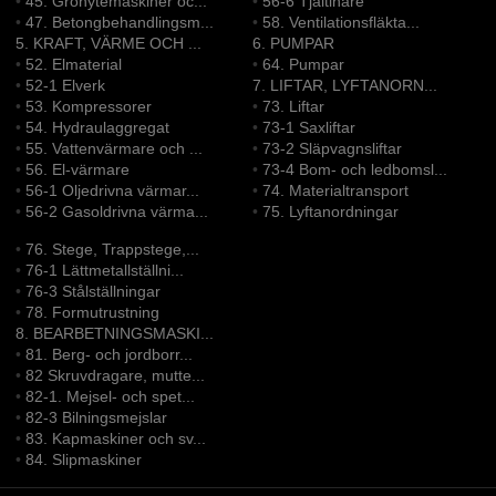
•
45. Grönytemaskiner oc...
•
56-6 Tjältinare
•
47. Betongbehandlingsm...
•
58. Ventilationsfläkta...
5. KRAFT, VÄRME OCH ...
6. PUMPAR
•
52. Elmaterial
•
64. Pumpar
•
52-1 Elverk
7. LIFTAR, LYFTANORN...
•
53. Kompressorer
•
73. Liftar
•
54. Hydraulaggregat
•
73-1 Saxliftar
•
55. Vattenvärmare och ...
•
73-2 Släpvagnsliftar
•
56. El-värmare
•
73-4 Bom- och ledbomsl...
•
56-1 Oljedrivna värmar...
•
74. Materialtransport
•
56-2 Gasoldrivna värma...
•
75. Lyftanordningar
•
76. Stege, Trappstege,...
•
76-1 Lättmetallställni...
•
76-3 Stålställningar
•
78. Formutrustning
8. BEARBETNINGSMASKI...
•
81. Berg- och jordborr...
•
82 Skruvdragare, mutte...
•
82-1. Mejsel- och spet...
•
82-3 Bilningsmejslar
•
83. Kapmaskiner och sv...
•
84. Slipmaskiner