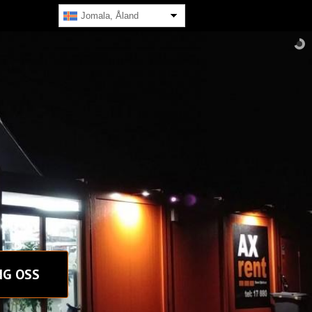
Jomala, Åland
NG OSS