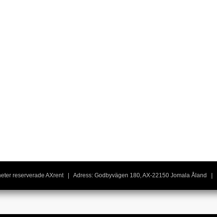
igheter reserverade AXrent | Adress: Godbyvägen 180, AX-22150 Jomala Åland | 