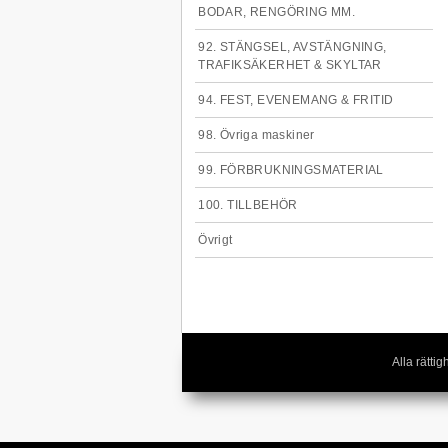
BODAR, RENGÖRING MM.
92. STÄNGSEL, AVSTÄNGNING,
TRAFIKSÄKERHET & SKYLTAR
94. FEST, EVENEMANG & FRITID
98. Övriga maskiner
99. FÖRBRUKNINGSMATERIAL
100. TILLBEHÖR
Övrigt
Alla rätt