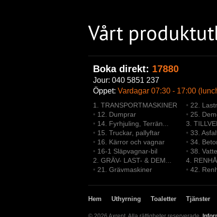
Vårt produktu
Boka direkt:
17880
Jour: 040 5851 237
Öppet:
Vardagar 07:30 - 17:00 (lunc
1. TRANSPORTMASKINER
•
22. Last
•
12. Dumprar
•
25. Demo
•
14. Fyrhjuling, Terrän...
3. TILLV
•
15. Truckar, pallyftar
•
33. Asfa
•
16. Kärror och vagnar
•
34. Bet
•
16-1 Släpvagnar-bil
•
38. Vatt
2. GRÄV- LAST- & DEM...
4. RENHÅ
•
21. Grävmaskiner
•
42. Renh
Hem
Uthyrning
Toaletter
Tjänster
© 2026 Axrent. Alla rättigheter reserverade.
Infor