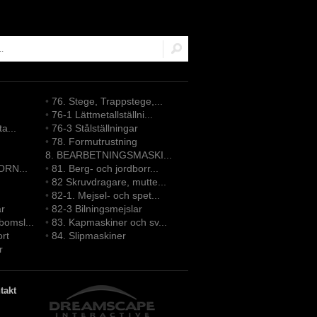
•
76. Stege, Trappstege,...
•
76-1 Lättmetallställni...
ta...
•
76-3 Stålställningar
•
78. Formutrustning
8. BEARBETNINGSMASKI...
ORN...
•
81. Berg- och jordborr...
•
82 Skruvdragare, mutte...
•
82-1. Mejsel- och spet...
ar
•
82-3 Bilningsmejslar
bomsl...
•
83. Kapmaskiner och sv...
ort
•
84. Slipmaskiner
r
takt