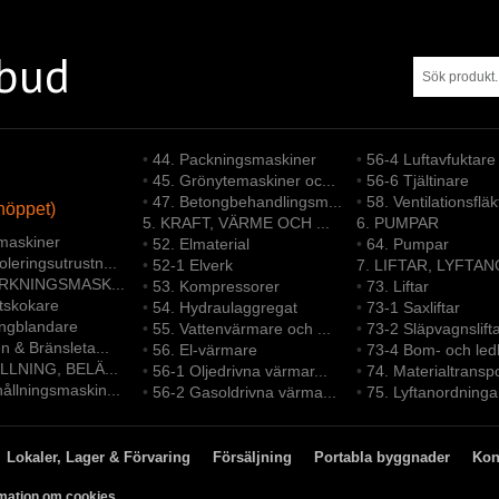
tbud
•
44. Packningsmaskiner
•
56-4 Luftavfuktare
•
45. Grönytemaskiner oc...
•
56-6 Tjältinare
•
47. Betongbehandlingsm...
•
58. Ventilationsfläk
höppet)
5. KRAFT, VÄRME OCH ...
6. PUMPAR
maskiner
•
52. Elmaterial
•
64. Pumpar
leringsutrustn...
•
52-1 Elverk
7. LIFTAR, LYFTAN
ERKNINGSMASK...
•
53. Kompressorer
•
73. Liftar
ltskokare
•
54. Hydraulaggregat
•
73-1 Saxliftar
ongblandare
•
55. Vattenvärmare och ...
•
73-2 Släpvagnslift
en & Bränsleta...
•
56. El-värmare
•
73-4 Bom- och led
LLNING, BELÄ...
•
56-1 Oljedrivna värmar...
•
74. Materialtransp
ållningsmaskin...
•
56-2 Gasoldrivna värma...
•
75. Lyftanordninga
Lokaler, Lager & Förvaring
Försäljning
Portabla byggnader
Kon
mation om cookies.