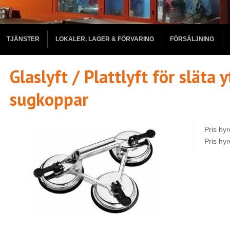
TJÄNSTER
LOKALER, LAGER & FÖRVARING
FÖRSÄLJNING
Glaslyft / Plattlyft för släta 
sugkoppar
Pris hy
Pris hy