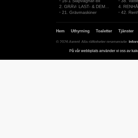
•
16-1 Släpvagnar-bil
•
38. Vatt
2. GRÄV- LAST- & DEM...
4. RENHÅ
•
21. Grävmaskiner
•
42. Renh
Hem
Uthyrning
Toaletter
Tjänster
© 2026 Axrent. Alla rättigheter reserverade.
Infor
På vår webbplats använder vi oss av kak