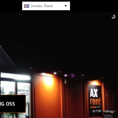
Jomala, Åland
NG OSS