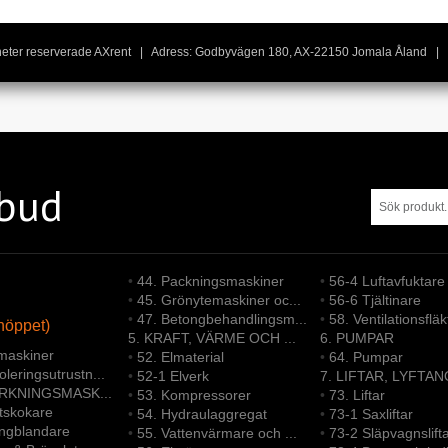
igheter reserverade AXrent | Adress: Godbyvägen 180, AX-22150 Jomala Åland | 
tbud
•
44. Packningsmaskiner
•
56-4 Luftavfuktare
•
45. Grönytemaskiner oc...
•
56-6 Tjältinare
•
47. Betongbehandlingsm...
•
58. Ventilationsfläk
höppet)
5. KRAFT, VÄRME OCH ...
6. PUMPAR
maskiner
•
52. Elmaterial
•
64. Pumpar
leringsutrustn...
•
52-1 Elverk
7. LIFTAR, LYFTAN
ERKNINGSMASK...
•
53. Kompressorer
•
73. Liftar
ltskokare
•
54. Hydraulaggregat
•
73-1 Saxliftar
ongblandare
•
55. Vattenvärmare och ...
•
73-2 Släpvagnslift