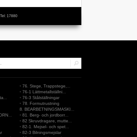
Tel: 17880
•
76. Stege, Trappstege,...
•
76-1 Lättmetallställni...
ta...
•
76-3 Stålställningar
•
78. Formutrustning
8. BEARBETNINGSMASKI...
ORN...
•
81. Berg- och jordborr...
•
82 Skruvdragare, mutte...
•
82-1. Mejsel- och spet...
ar
•
82-3 Bilningsmejslar