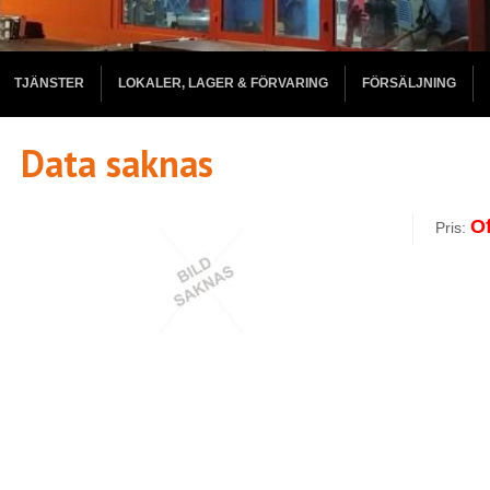
TJÄNSTER
LOKALER, LAGER & FÖRVARING
FÖRSÄLJNING
Data saknas
Of
Pris: