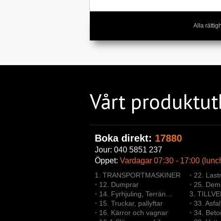
Alla rätt
Vårt produktu
Boka direkt:
17880
Jour: 040 5851 237
Öppet:
Vardagar 07:30 - 17:00 (lunc
1. TRANSPORTMASKINER
•
22. Last
•
12. Dumprar
•
25. Demo
•
14. Fyrhjuling, Terrän...
3. TILLV
•
15. Truckar, pallyftar
•
33. Asfa
•
16. Kärror och vagnar
•
34. Bet