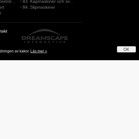
bomsl...
•
83. Kapmaskiner och sv...
ort
•
84. Slipmaskiner
r
takt
OK
ndningen av kakor.
Läs mer »