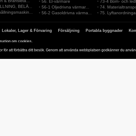
en & Bränsleta...
•
56. El-värmare
•
73-4 Bom- och led
LLNING, BELÄ...
•
56-1 Oljedrivna värmar...
•
74. Materialtransp
ållningsmaskin...
•
56-2 Gasoldrivna värma...
•
75. Lyftanordninga
Lokaler, Lager & Förvaring
Försäljning
Portabla byggnader
Kon
mation om cookies.
or för att förbättra ditt besök. Genom att använda webbplatsen godkänner du anvä