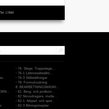
Tel: 17880
•
76. Stege, Trappstege,...
•
76-1 Lättmetallställni...
ta...
•
76-3 Stålställningar
•
78. Formutrustning
8. BEARBETNINGSMASKI...
ORN...
•
81. Berg- och jordborr...
•
82 Skruvdragare, mutte...
•
82-1. Mejsel- och spet...
ar
•
82-3 Bilningsmejslar