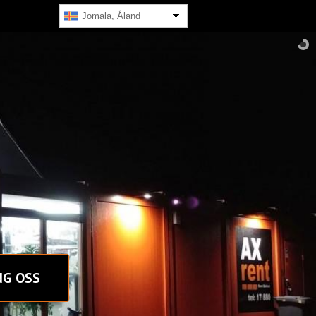
Jomala, Åland
NG OSS