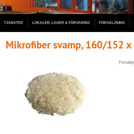
TJÄNSTER
LOKALER, LAGER & FÖRVARING
FÖRSÄLJNING
Mikrofiber svamp, 160/152 
Försälj