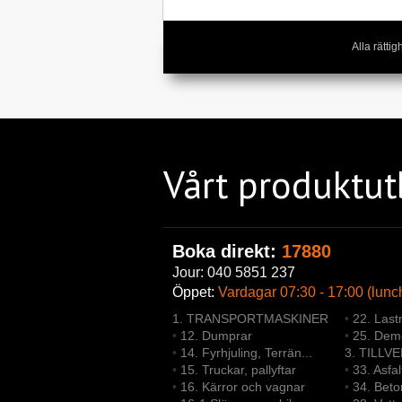
Alla rätt
Vårt produktu
Boka direkt:
17880
Jour: 040 5851 237
Öppet:
Vardagar 07:30 - 17:00 (lunc
1. TRANSPORTMASKINER
•
22. Last
•
12. Dumprar
•
25. Demo
•
14. Fyrhjuling, Terrän...
3. TILLV
•
15. Truckar, pallyftar
•
33. Asfa
•
16. Kärror och vagnar
•
34. Bet