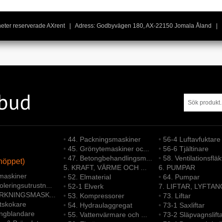
igheter reserverade AXrent | Adress: Godbyvägen 180, AX-22150 Jomala Åland | 
tbud
•
44. Packningsmaskiner
•
56-4 Luftavfuktare
•
45. Grönytemaskiner oc...
•
56-6 Tjältinare
•
47. Betongbehandlingsm...
•
58. Ventilationsfläk
höppet)
5. KRAFT, VÄRME OCH ...
6. PUMPAR
maskiner
•
52. Elmaterial
•
64. Pumpar
leringsutrustn...
•
52-1 Elverk
7. LIFTAR, LYFTAN
ERKNINGSMASK...
•
53. Kompressorer
•
73. Liftar
ltskokare
•
54. Hydraulaggregat
•
73-1 Saxliftar
ongblandare
•
55. Vattenvärmare och ...
•
73-2 Släpvagnslift