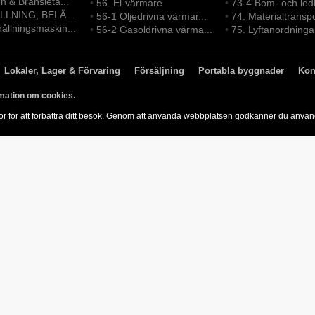
en & Bränsleta...
•
56. El-värmare
•
73-4 Bom- och led
LLNING, BELÄ...
•
56-1 Oljedrivna värmar...
•
74. Materialtransp
ållningsmaskin...
•
56-2 Gasoldrivna värma...
•
75. Lyftanordninga
Lokaler, Lager & Förvaring
Försäljning
Portabla byggnader
Kon
mation om cookies.
or för att förbättra ditt besök. Genom att använda webbplatsen godkänner du anvä