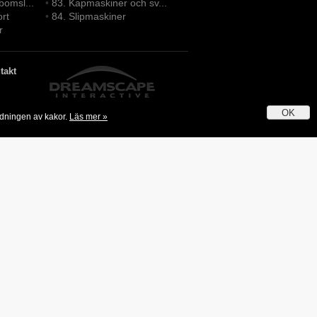
bomsl...
•
83. Kapmaskiner och sv...
ort
•
84. Slipmaskiner
r
takt
OK
ndningen av kakor.
Läs mer »