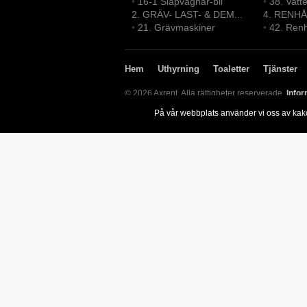
•
16-1 Släpvagnar-bil
•
38. Vatt
2. GRÄV- LAST- & DEM...
4. RENHÅ
•
21. Grävmaskiner
•
42. Renh
Hem
Uthyrning
Toaletter
Tjänster
© 2026 Axrent. Alla rättigheter reserverade.
Infor
På vår webbplats använder vi oss av kak