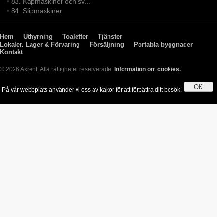
•
83. Kapmaskiner och sv...
•
84. Slipmaskiner
Hem
Uthyrning
Toaletter
Tjänster
Lokaler, Lager & Förvaring
Försäljning
Portabla byggnader
Kontakt
© 2026 Axrent. Alla rättigheter reserverade.
Information om cookies.
OK
På vår webbplats använder vi oss av kakor för att förbättra ditt besök.
Genom att använda webbplatsen godkänner du användningen av kakor.
Läs mer 