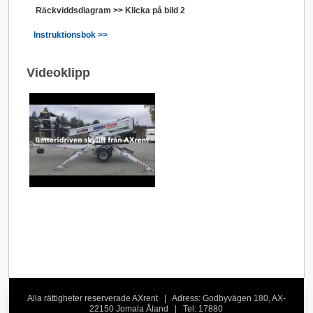
Räckviddsdiagram >> Klicka på bild 2
Instruktionsbok >>
Videoklipp
Alla rättigheter reserverade AXrent | Adress: Godbyvägen 180, AX-
22150 Jomala Åland | Tel: 17880