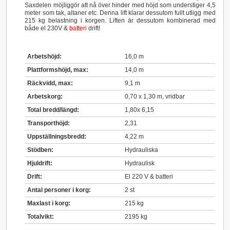
Saxdelen möjliggör att nå över hinder med höjd som understiger 4,5
meter som tak, altaner etc. Denna lift klarar dessutom fullt utligg med
215 kg belastning i korgen.
Liften är dessutom kombinerad med
både el 230V &
batteri
drift!
Arbetshöjd:
16,0 m
Plattformshöjd, max:
14,0 m
Räckvidd, max:
9,1 m
Arbetskorg:
0,70 x 1,30 m, vridbar
Total bredd/längd:
1,80x 6,15
Transporthöjd:
2,31
Uppställningsbredd:
4,22 m
Stödben:
Hydrauliska
Hjuldrift:
Hydraulisk
Drift:
El 220 V & batteri
Antal personer i korg:
2 st
Maxlast i korg:
215 kg
Totalvikt:
2195 kg