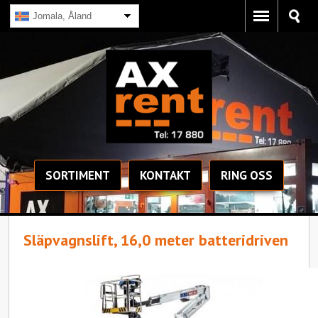
Jomala, Åland
SORTIMENT
KONTAKT
RING OSS
Släpvagnslift, 16,0 meter batteridriven