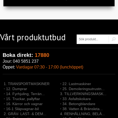
Vårt produktutbud
Boka direkt:
17880
Jour: 040 5851 237
Öppet:
Vardagar 07:30 - 17:00 (lunchöppet)
1. TRANSPORTMASKINER
•
22. Lastmaskiner
•
12. Dumprar
•
25. Demoleringsutrustn...
•
14. Fyrhjuling, Terrän...
3. TILLVERKNINGSMASK...
•
15. Truckar, pallyftar
•
33. Asfaltskokare
•
16. Kärror och vagnar
•
34. Betongblandare
•
16-1 Släpvagnar-bil
•
38. Vatten & Bränsleta...
2. GRÄV- LAST- & DEM...
4. RENHÅLLNING, BELÄ...