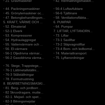
•
21. Grävmaskiner
•
42. Renhållningsmaskin...
•
44. Packningsmaskiner
•
56-4 Luftavfuktare
•
45. Grönytemaskiner oc...
•
56-6 Tjältinare
•
47. Betongbehandlingsm...
•
58. Ventilationsfläkta...
5. KRAFT, VÄRME OCH ...
6. PUMPAR
•
52. Elmaterial
•
64. Pumpar
•
52-1 Elverk
7. LIFTAR, LYFTANORN...
•
53. Kompressorer
•
73. Liftar
•
54. Hydraulaggregat
•
73-1 Saxliftar
•
55. Vattenvärmare och ...
•
73-2 Släpvagnsliftar
•
56. El-värmare
•
73-4 Bom- och ledbomsl...
•
56-1 Oljedrivna värmar...
•
74. Materialtransport
•
56-2 Gasoldrivna värma...
•
75. Lyftanordningar
•
76. Stege, Trappstege,...
•
76-1 Lättmetallställni...
•
76-3 Stålställningar
•
78. Formutrustning
8. BEARBETNINGSMASKI...
•
81. Berg- och jordborr...
•
82 Skruvdragare, mutte...
•
82-1. Mejsel- och spet...
•
82-3 Bilningsmejslar