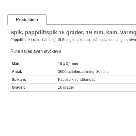
Produktinfo
Spik, papp/filtspik 16 grader, 19 mm, kam, varm
Papp/filtspik i rulle. Lämpligt till Shingel, takpapp, asfaltsplattor och gipsskiv
Rulle säljes även styckevis.
Mått:
19 x 3,1 mm
Antal:
3600 spik/förpackning, 30 rullar
Spiktyp:
Pappspik, rundbandad
Grader:
16 grader