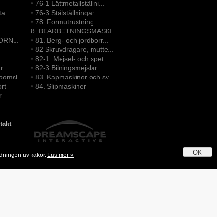
•
76-1 Lättmetallställni...
ta...
•
76-3 Stålställningar
•
78. Formutrustning
8. BEARBETNINGSMASKI...
ORN...
•
81. Berg- och jordborr...
•
82 Skruvdragare, mutte...
•
82-1. Mejsel- och spet...
ar
•
82-3 Bilningsmejslar
bomsl...
•
83. Kapmaskiner och sv...
ort
•
84. Slipmaskiner
r
takt
OK
ndningen av kakor.
Läs mer »