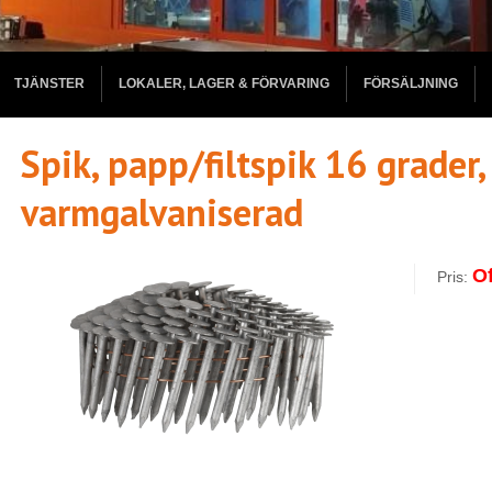
TJÄNSTER
LOKALER, LAGER & FÖRVARING
FÖRSÄLJNING
Spik, papp/filtspik 16 grader
varmgalvaniserad
Of
Pris: