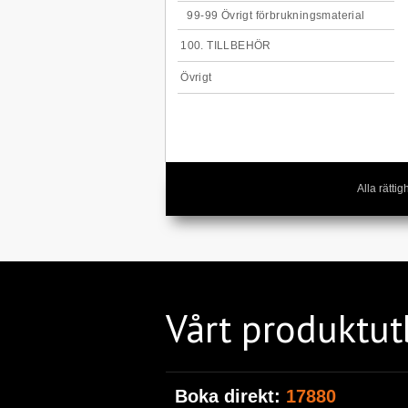
99-99 Övrigt förbrukningsmaterial
100. TILLBEHÖR
Övrigt
Alla rätt
Vårt produktu
Boka direkt:
17880