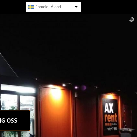
Jomala, Åland
NG OSS