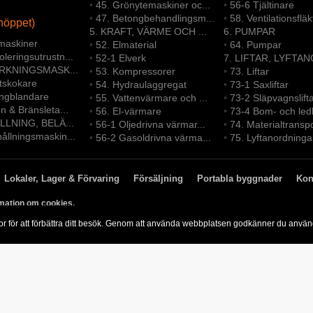
•
45. Grönytemaskiner oc...
•
56-6 Tjältinare
•
47. Betongbehandlingsm...
•
58. Ventilationsfläk
höppet)
5. KRAFT, VÄRME OCH ...
6. PUMPAR
maskiner
•
52. Elmaterial
•
64. Pumpar
leringsutrustn...
•
52-1 Elverk
7. LIFTAR, LYFTAN
ERKNINGSMASK...
•
53. Kompressorer
•
73. Liftar
ltskokare
•
54. Hydraulaggregat
•
73-1 Saxliftar
ongblandare
•
55. Vattenvärmare och ...
•
73-2 Släpvagnslift
en & Bränsleta...
•
56. El-värmare
•
73-4 Bom- och led
LLNING, BELÄ...
•
56-1 Oljedrivna värmar...
•
74. Materialtransp
ållningsmaskin...
•
56-2 Gasoldrivna värma...
•
75. Lyftanordninga
Lokaler, Lager & Förvaring
Försäljning
Portabla byggnader
Kon
mation om cookies.
or för att förbättra ditt besök. Genom att använda webbplatsen godkänner du anvä