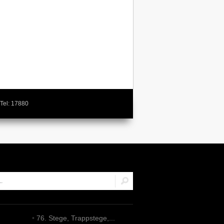
Tel: 17880
•
76. Stege, Trappstege,...