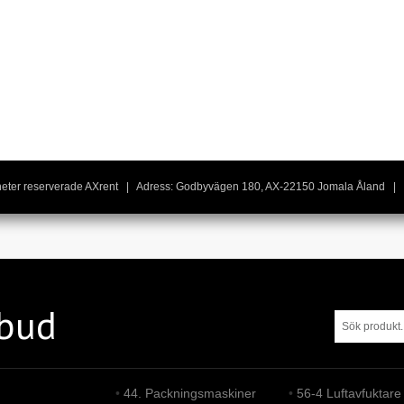
igheter reserverade AXrent | Adress: Godbyvägen 180, AX-22150 Jomala Åland | 
tbud
•
44. Packningsmaskiner
•
56-4 Luftavfuktare