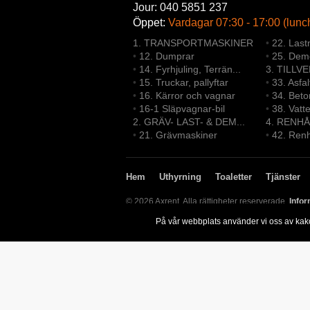
Jour: 040 5851 237
Öppet:
Vardagar 07:30 - 17:00 (lunc
1. TRANSPORTMASKINER
•
22. Last
•
12. Dumprar
•
25. Demo
•
14. Fyrhjuling, Terrän...
3. TILLV
•
15. Truckar, pallyftar
•
33. Asfa
•
16. Kärror och vagnar
•
34. Bet
•
16-1 Släpvagnar-bil
•
38. Vatt
2. GRÄV- LAST- & DEM...
4. RENHÅ
•
21. Grävmaskiner
•
42. Renh
Hem
Uthyrning
Toaletter
Tjänster
© 2026 Axrent. Alla rättigheter reserverade.
Infor
På vår webbplats använder vi oss av kak