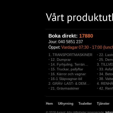
Vårt produktu
Boka direkt:
17880
Jour: 040 5851 237
Öppet:
Vardagar 07:30 - 17:00 (lunc
1. TRANSPORTMASKINER
•
22. Last
•
12. Dumprar
•
25. Demo
•
14. Fyrhjuling, Terrän...
3. TILLV
•
15. Truckar, pallyftar
•
33. Asfa
•
16. Kärror och vagnar
•
34. Bet
•
16-1 Släpvagnar-bil
•
38. Vatt
2. GRÄV- LAST- & DEM...
4. RENHÅ
•
21. Grävmaskiner
•
42. Renh
Hem
Uthyrning
Toaletter
Tjänster
© 2026 Axrent. Alla rättigheter reserverade.
Infor