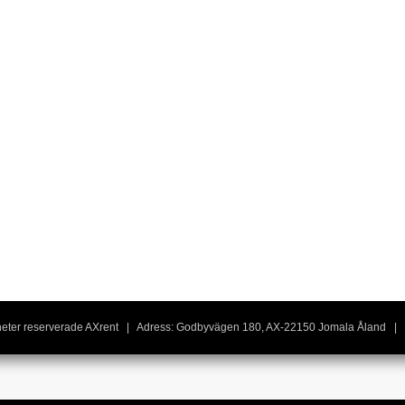
igheter reserverade AXrent | Adress: Godbyvägen 180, AX-22150 Jomala Åland | 