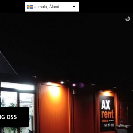
Jomala, Åland
NG OSS