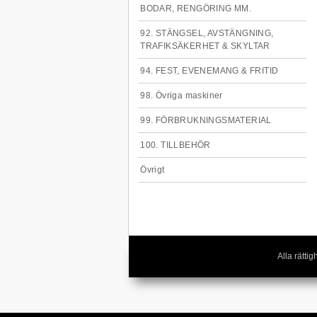
BODAR, RENGÖRING MM.
92. STÄNGSEL, AVSTÄNGNING,
TRAFIKSÄKERHET & SKYLTAR
94. FEST, EVENEMANG & FRITID
98. Övriga maskiner
99. FÖRBRUKNINGSMATERIAL
100. TILLBEHÖR
Övrigt
Alla rätt