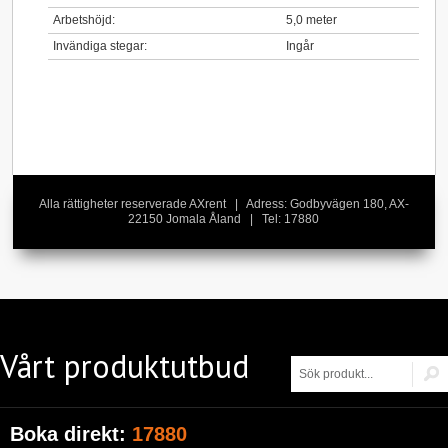
Arbetshöjd:
5,0 meter
Invändiga stegar:
Ingår
Alla rättigheter reserverade AXrent | Adress: Godbyvägen 180, AX-
22150 Jomala Åland | Tel: 17880
Vårt produktutbud
Boka direkt:
17880