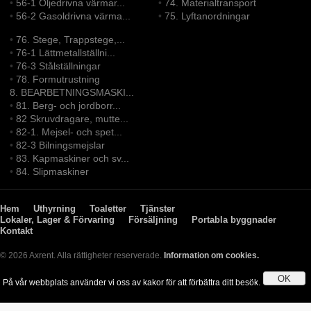
•
56-1 Oljedrivna värmar...
•
74. Materialtransport
•
56-2 Gasoldrivna värma...
•
75. Lyftanordningar
•
76. Stege, Trappstege,...
•
76-1 Lättmetallställni...
•
76-3 Stålställningar
•
78. Formutrustning
8. BEARBETNINGSMASKI...
•
81. Berg- och jordborr...
•
82 Skruvdragare, mutte...
•
82-1. Mejsel- och spet...
•
82-3 Bilningsmejslar
•
83. Kapmaskiner och sv...
•
84. Slipmaskiner
Hem
Uthyrning
Toaletter
Tjänster
Lokaler, Lager & Förvaring
Försäljning
Portabla byggnader
Kontakt
© 2026 Axrent. Alla rättigheter reserverade.
Information om cookies.
OK
På vår webbplats använder vi oss av kakor för att förbättra ditt besök.