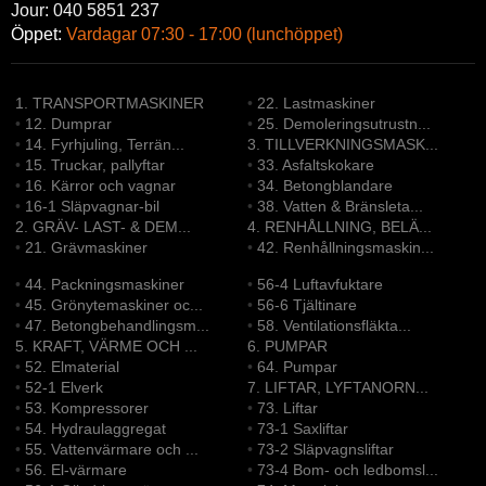
Jour: 040 5851 237
Öppet:
Vardagar 07:30 - 17:00 (lunchöppet)
1. TRANSPORTMASKINER
•
22. Lastmaskiner
•
12. Dumprar
•
25. Demoleringsutrustn...
•
14. Fyrhjuling, Terrän...
3. TILLVERKNINGSMASK...
•
15. Truckar, pallyftar
•
33. Asfaltskokare
•
16. Kärror och vagnar
•
34. Betongblandare
•
16-1 Släpvagnar-bil
•
38. Vatten & Bränsleta...
2. GRÄV- LAST- & DEM...
4. RENHÅLLNING, BELÄ...
•
21. Grävmaskiner
•
42. Renhållningsmaskin...
•
44. Packningsmaskiner
•
56-4 Luftavfuktare
•
45. Grönytemaskiner oc...
•
56-6 Tjältinare
•
47. Betongbehandlingsm...
•
58. Ventilationsfläkta...
5. KRAFT, VÄRME OCH ...
6. PUMPAR
•
52. Elmaterial
•
64. Pumpar
•
52-1 Elverk
7. LIFTAR, LYFTANORN...
•
53. Kompressorer
•
73. Liftar
•
54. Hydraulaggregat
•
73-1 Saxliftar
•
55. Vattenvärmare och ...
•
73-2 Släpvagnsliftar
•
56. El-värmare
•
73-4 Bom- och ledbomsl...