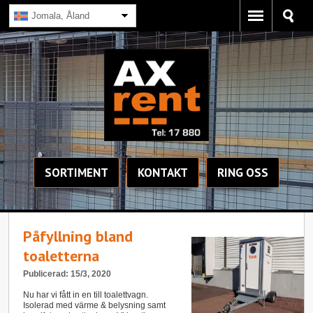
Jomala, Åland
SORTIMENT
KONTAKT
RING OSS
Påfyllning bland
toaletterna
Publicerad: 15/3, 2020
Nu har vi fått in en till toalettvagn.
Isolerad med värme & belysning samt