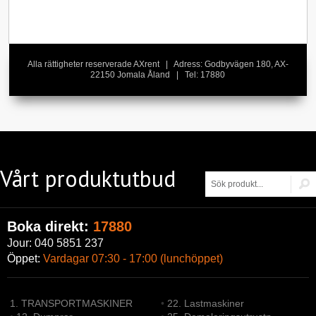
Alla rättigheter reserverade AXrent | Adress: Godbyvägen 180, AX-
22150 Jomala Åland | Tel: 17880
Vårt produktutbud
Boka direkt:
17880
Jour: 040 5851 237
Öppet:
Vardagar 07:30 - 17:00 (lunchöppet)
1. TRANSPORTMASKINER
•
22. Lastmaskiner