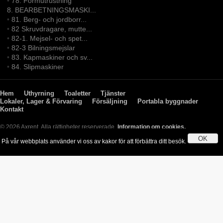
•
78. Formutrustning
8. BEARBETNINGSMASKI...
•
81. Berg- och jordborr...
•
82 Skruvdragare, mutte...
•
82-1. Mejsel- och spet...
•
82-3 Bilningsmejslar
•
83. Kapmaskiner och sv...
•
84. Slipmaskiner
Hem
Uthyrning
Toaletter
Tjänster
Lokaler, Lager & Förvaring
Försäljning
Portabla byggnader
Kontakt
© 2026 Axrent. Alla rättigheter reserverade.
Information om cookies.
OK
På vår webbplats använder vi oss av kakor för att förbättra ditt besök.
Genom att använda webbplatsen godkänner du användningen av kakor.
Läs mer
»