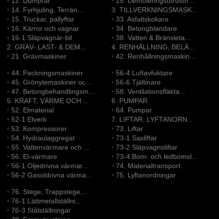
•
12. Dumprar
•
25. Demoleringsutrustn...
•
14. Fyrhjuling, Terrän...
3. TILLVERKNINGSMASK...
•
15. Truckar, pallyftar
•
33. Asfaltskokare
•
16. Kärror och vagnar
•
34. Betongblandare
•
16-1 Släpvagnar-bil
•
38. Vatten & Bränsleta...
2. GRÄV- LAST- & DEM...
4. RENHÅLLNING, BELÄ...
•
21. Grävmaskiner
•
42. Renhållningsmaskin...
•
44. Packningsmaskiner
•
56-4 Luftavfuktare
•
45. Grönytemaskiner oc...
•
56-6 Tjältinare
•
47. Betongbehandlingsm...
•
58. Ventilationsfläkta...
5. KRAFT, VÄRME OCH ...
6. PUMPAR
•
52. Elmaterial
•
64. Pumpar
•
52-1 Elverk
7. LIFTAR, LYFTANORN...
•
53. Kompressorer
•
73. Liftar
•
54. Hydraulaggregat
•
73-1 Saxliftar
•
55. Vattenvärmare och ...
•
73-2 Släpvagnsliftar
•
56. El-värmare
•
73-4 Bom- och ledbomsl...
•
56-1 Oljedrivna värmar...
•
74. Materialtransport
•
56-2 Gasoldrivna värma...
•
75. Lyftanordningar
•
76. Stege, Trappstege,...
•
76-1 Lättmetallställni...
•
76-3 Stålställningar