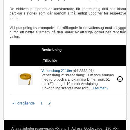
De eldrivna pumparna är konstruerade för kontinuerlig drift och klarar
partiklar i storlek som går igenom silhål enligt uppgifter för respektive
pump.
Vid pumpning av exempelvis ett källargolv är en vattensug med inbyggd
pump ett bättre alternativ då den klarar av att suga golvet helt rent från
vatten.
Beskrivning
Tillbehör
Vattenslang 2'' 10m
(64-2332-01)
Vattenslang 2'' ''brandslang'' 10m som skarvas
med rörbit och slangklämma Dimension: 51
mm (2") Längd: 10 meter Anslutning:
Klokoppling skarvas med rörbi...
Läs mer »
« Föregående
1
2
Alla rättigheter reserverade AXrent | Adress: Godbyvägen 180, AX-