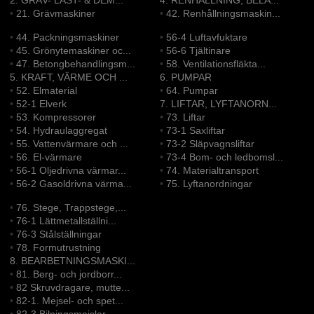
2. GRÄV- LAST- & DEM...
4. RENHÅLLNING, BELÄ...
•
21. Grävmaskiner
•
42. Renhållningsmaskin...
•
44. Packningsmaskiner
•
56-4 Luftavfuktare
•
45. Grönytemaskiner oc...
•
56-6 Tjältinare
•
47. Betongbehandlingsm...
•
58. Ventilationsfläkta...
5. KRAFT, VÄRME OCH ...
6. PUMPAR
•
52. Elmaterial
•
64. Pumpar
•
52-1 Elverk
7. LIFTAR, LYFTANORN...
•
53. Kompressorer
•
73. Liftar
•
54. Hydraulaggregat
•
73-1 Saxliftar
•
55. Vattenvärmare och ...
•
73-2 Släpvagnsliftar
•
56. El-värmare
•
73-4 Bom- och ledbomsl...
•
56-1 Oljedrivna värmar...
•
74. Materialtransport
•
56-2 Gasoldrivna värma...
•
75. Lyftanordningar
•
76. Stege, Trappstege,...
•
76-1 Lättmetallställni...
•
76-3 Stålställningar
•
78. Formutrustning
8. BEARBETNINGSMASKI...
•
81. Berg- och jordborr...
•
82 Skruvdragare, mutte...
•
82-1. Mejsel- och spet...