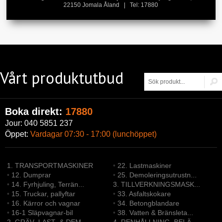
22150 Jomala Åland | Tel: 17880
Vårt produktutbud
Boka direkt:
17880
Jour: 040 5851 237
Öppet:
Vardagar 07:30 - 17:00 (lunchöppet)
1. TRANSPORTMASKINER
•
22. Lastmaskiner
•
12. Dumprar
•
25. Demoleringsutrustn...
•
14. Fyrhjuling, Terrän...
3. TILLVERKNINGSMASK...
•
15. Truckar, pallyftar
•
33. Asfaltskokare
•
16. Kärror och vagnar
•
34. Betongblandare
•
16-1 Släpvagnar-bil
•
38. Vatten & Bränsleta...