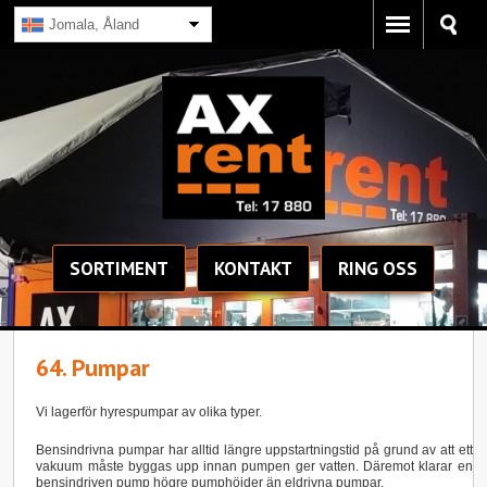
Jomala, Åland
SORTIMENT
KONTAKT
RING OSS
64. Pumpar
Vi lagerför hyrespumpar av olika typer.
Bensindrivna pumpar har alltid längre uppstartningstid på grund av att ett
vakuum måste byggas upp innan pumpen ger vatten. Däremot klarar en
bensindriven pump högre pumphöjder än eldrivna pumpar.