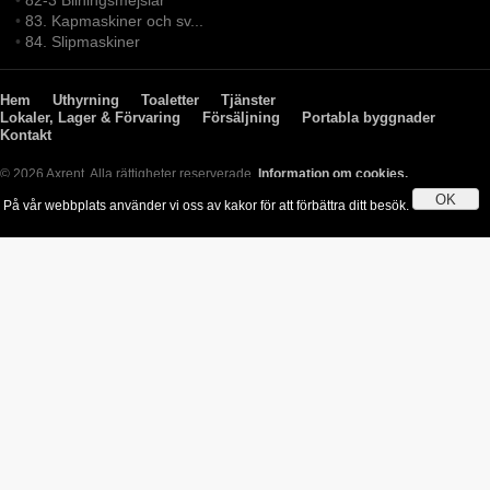
•
82-3 Bilningsmejslar
•
83. Kapmaskiner och sv...
•
84. Slipmaskiner
Hem
Uthyrning
Toaletter
Tjänster
Lokaler, Lager & Förvaring
Försäljning
Portabla byggnader
Kontakt
© 2026 Axrent. Alla rättigheter reserverade.
Information om cookies.
OK
På vår webbplats använder vi oss av kakor för att förbättra ditt besök.
Genom att använda webbplatsen godkänner du användningen av kakor.
Läs mer
»