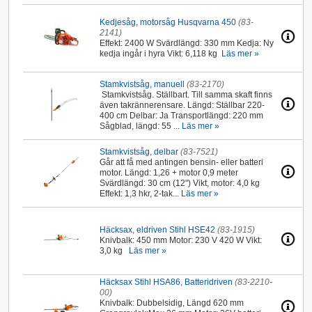
Kedjesåg, motorsåg Husqvarna 450
(83-
2141)
Effekt: 2400 W Svärdlängd: 330 mm Kedja: Ny
kedja ingår i hyra Vikt: 6,118 kg
Läs mer »
Stamkvistsåg, manuell
(83-2170)
Stamkvistsåg. Ställbart. Till samma skaft finns
även takrännerensare. Längd: Ställbar 220-
400 cm Delbar: Ja Transportlängd: 220 mm
Sågblad, längd: 55 ...
Läs mer »
Stamkvistsåg, delbar
(83-7521)
Går att få med antingen bensin- eller batteri
motor. Längd: 1,26 + motor 0,9 meter
Svärdlängd: 30 cm (12") Vikt, motor: 4,0 kg
Effekt: 1,3 hkr, 2-tak...
Läs mer »
Häcksax, eldriven Stihl HSE42
(83-1915)
Knivbalk: 450 mm Motor: 230 V 420 W Vikt:
3,0 kg
Läs mer »
Häcksax Stihl HSA86, Batteridriven
(83-2210-
00)
Knivbalk: Dubbelsidig, Längd 620 mm