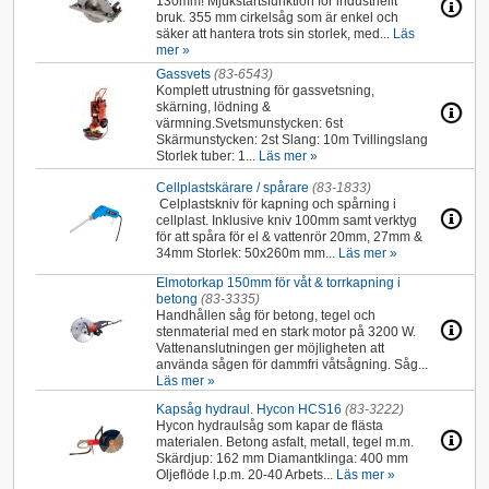
130mm! Mjukstartsfunktion för industriellt
bruk. 355 mm cirkelsåg som är enkel och
säker att hantera trots sin storlek, med...
Läs
mer »
Gassvets
(83-6543)
Komplett utrustning för gassvetsning,
skärning, lödning &
värmning.Svetsmunstycken: 6st
Skärmunstycken: 2st Slang: 10m Tvillingslang
Storlek tuber: 1...
Läs mer »
Cellplastskärare / spårare
(83-1833)
Celplastskniv för kapning och spårning i
cellplast. Inklusive kniv 100mm samt verktyg
för att spåra för el & vattenrör 20mm, 27mm &
34mm Storlek: 50x260m mm...
Läs mer »
Elmotorkap 150mm för våt & torrkapning i
betong
(83-3335)
Handhållen såg för betong, tegel och
stenmaterial med en stark motor på 3200 W.
Vattenanslutningen ger möjligheten att
använda sågen för dammfri våtsågning. Såg...
Läs mer »
Kapsåg hydraul. Hycon HCS16
(83-3222)
Hycon hydraulsåg som kapar de flästa
materialen. Betong asfalt, metall, tegel m.m.
Skärdjup: 162 mm Diamantklinga: 400 mm
Oljeflöde l.p.m. 20-40 Arbets...
Läs mer »