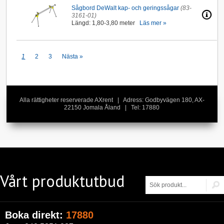
Sågbord DeWalt kap- och geringssågar
(83-
3161-01)
Längd: 1,80-3,80 meter
Läs mer »
1
2
3
Nästa »
Alla rättigheter reserverade AXrent | Adress: Godbyvägen 180, AX-
22150 Jomala Åland | Tel: 17880
Vårt produktutbud
Boka direkt:
17880