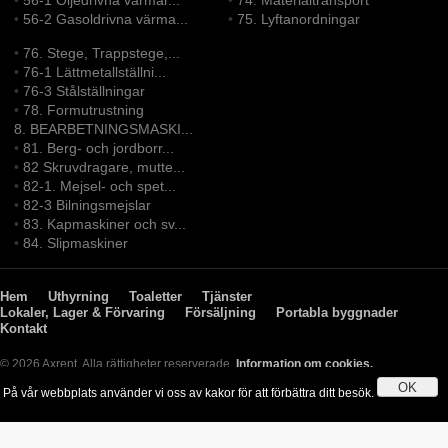
•
56-1 Oljedrivna värmar...
•
74. Materialtransport
•
56-2 Gasoldrivna värma...
•
75. Lyftanordningar
•
76. Stege, Trappstege,...
•
76-1 Lättmetallställni...
•
76-3 Stålställningar
•
78. Formutrustning
8. BEARBETNINGSMASKI...
•
81. Berg- och jordborr...
•
82 Skruvdragare, mutte...
•
82-1. Mejsel- och spet...
•
82-3 Bilningsmejslar
•
83. Kapmaskiner och sv...
•
84. Slipmaskiner
Hem
Uthyrning
Toaletter
Tjänster
Lokaler, Lager & Förvaring
Försäljning
Portabla byggnader
Kontakt
© 2026 Axrent. Alla rättigheter reserverade.
Information om cookies.
OK
På vår webbplats använder vi oss av kakor för att förbättra ditt besök.
Genom att använda webbplatsen godkänner du användningen av kakor.
Läs mer