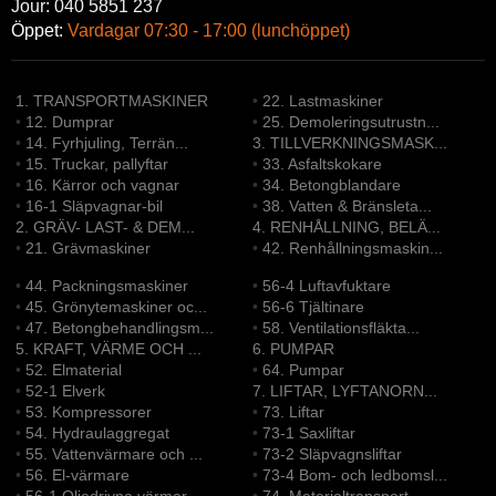
Jour: 040 5851 237
Öppet:
Vardagar 07:30 - 17:00 (lunchöppet)
1. TRANSPORTMASKINER
•
22. Lastmaskiner
•
12. Dumprar
•
25. Demoleringsutrustn...
•
14. Fyrhjuling, Terrän...
3. TILLVERKNINGSMASK...
•
15. Truckar, pallyftar
•
33. Asfaltskokare
•
16. Kärror och vagnar
•
34. Betongblandare
•
16-1 Släpvagnar-bil
•
38. Vatten & Bränsleta...
2. GRÄV- LAST- & DEM...
4. RENHÅLLNING, BELÄ...
•
21. Grävmaskiner
•
42. Renhållningsmaskin...
•
44. Packningsmaskiner
•
56-4 Luftavfuktare
•
45. Grönytemaskiner oc...
•
56-6 Tjältinare
•
47. Betongbehandlingsm...
•
58. Ventilationsfläkta...
5. KRAFT, VÄRME OCH ...
6. PUMPAR
•
52. Elmaterial
•
64. Pumpar
•
52-1 Elverk
7. LIFTAR, LYFTANORN...
•
53. Kompressorer
•
73. Liftar
•
54. Hydraulaggregat
•
73-1 Saxliftar
•
55. Vattenvärmare och ...
•
73-2 Släpvagnsliftar
•
56. El-värmare
•
73-4 Bom- och ledbomsl...