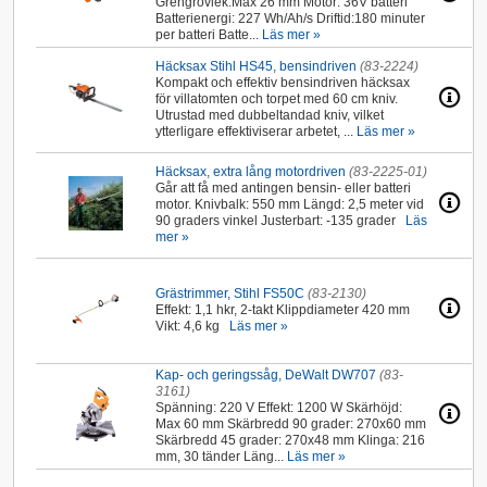
Grengrovlek:Max 26 mm Motor: 36V batteri
Batterienergi: 227 Wh/Ah/s Driftid:180 minuter
per batteri Batte...
Läs mer »
Häcksax Stihl HS45, bensindriven
(83-2224)
Kompakt och effektiv bensindriven häcksax
för villatomten och torpet med 60 cm kniv.
Utrustad med dubbeltandad kniv, vilket
ytterligare effektiviserar arbetet, ...
Läs mer »
Häcksax, extra lång motordriven
(83-2225-01)
Går att få med antingen bensin- eller batteri
motor. Knivbalk: 550 mm Längd: 2,5 meter vid
90 graders vinkel Justerbart: -135 grader
Läs
mer »
Grästrimmer, Stihl FS50C
(83-2130)
Effekt: 1,1 hkr, 2-takt Klippdiameter 420 mm
Vikt: 4,6 kg
Läs mer »
Kap- och geringssåg, DeWalt DW707
(83-
3161)
Spänning: 220 V Effekt: 1200 W Skärhöjd:
Max 60 mm Skärbredd 90 grader: 270x60 mm
Skärbredd 45 grader: 270x48 mm Klinga: 216
mm, 30 tänder Läng...
Läs mer »