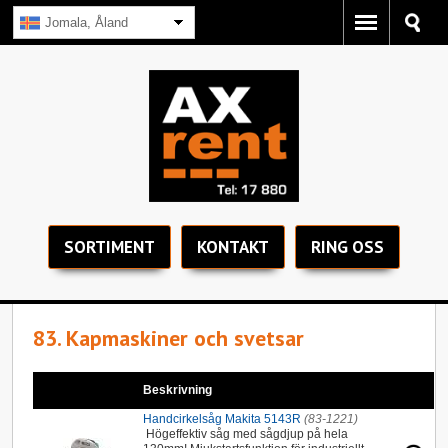
Jomala, Åland
SORTIMENT
KONTAKT
RING OSS
83. Kapmaskiner och svetsar
Beskrivning
Handcirkelsåg Makita 5143R
(83-1221)
Högeffektiv såg med sågdjup på hela